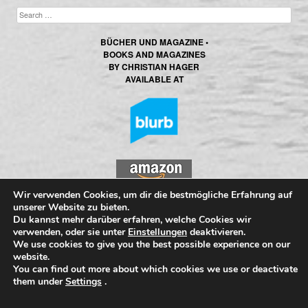
BÜCHER UND MAGAZINE •
BOOKS AND MAGAZINES
BY CHRISTIAN HAGER
AVAILABLE AT
Wir verwenden Cookies, um dir die bestmögliche Erfahrung auf
CHRISTIAN HAGER photography at
unserer Website zu bieten.
Du kannst mehr darüber erfahren, welche Cookies wir
Facebook
verwenden, oder sie unter
Einstellungen
deaktivieren.
We use cookies to give you the best possible experience on our
website.
You can find out more about which cookies we use or deactivate
All copyrights of images and text
them under
Settings
.
by Christian Hager photography © 2026